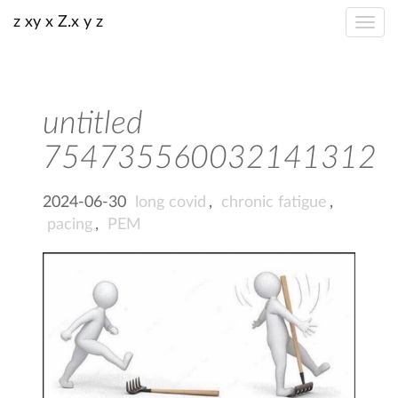
z xy x Z.x y z
untitled
754735560032141312
2024-06-30
long covid
,
chronic fatigue
,
pacing
,
PEM