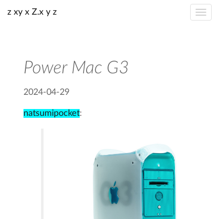
z xy x Z.x y z
Power Mac G3
2024-04-29
natsumipocket
: