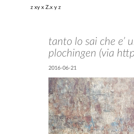
z xy x Z.x y z
tanto lo sai che e’ 
plochingen (via http
2016-06-21