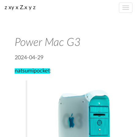
z xy x Z.x y z
Power Mac G3
2024-04-29
natsumipocket
: