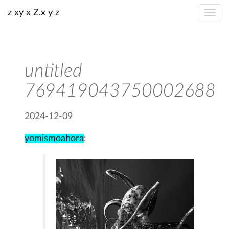
z xy x Z.x y z
untitled
769419043750002688
2024-12-09
yomismoahora
: