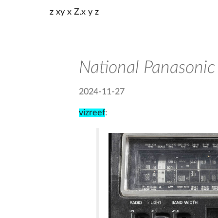
z xy x Z.x y z
National Panasoni
2024-11-27
vizreef
: