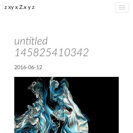
z xy x Z.x y z
untitled
145825410342
2016-06-12