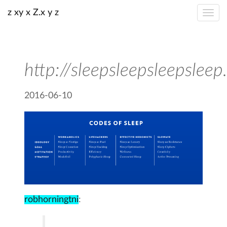
z xy x Z.x y z
http://sleepsleepsleepslee
2016-06-10
robhorningtni
: