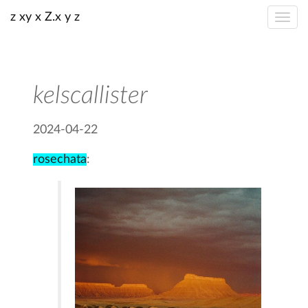
z xy x Z.x y z
kelscallister
2024-04-22
rosechata
: