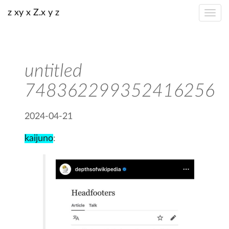
z xy x Z.x y z
untitled
748362299352416256
2024-04-21
kaijuno
: