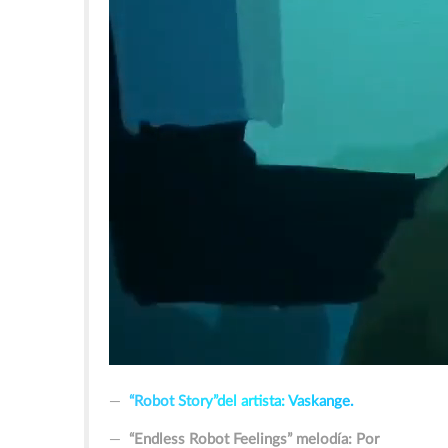
“R
o
b
o
t
S
t
o
r
y
”
d
e
l
a
r
t
s
t
a
:
V
a
s
k
a
n
g
e
.
“Endless Robot Feelings” melodía: Por