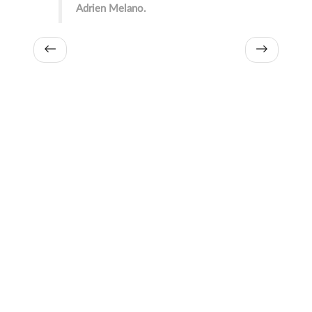
Adrien Melano.
←
→