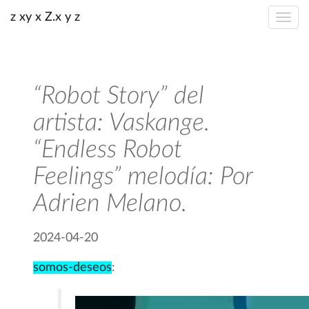
z xy x Z.x y z
“Robot Story” del
artista: Vaskange.
“Endless Robot
Feelings” melodía: Por
Adrien Melano.
2024-04-20
somos-deseos
: